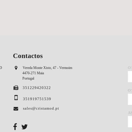
Contactos
O
OD
Vereda Monte Xisto, 47 - Vermoim
4470-271 Maia
Portugal
351229420322
O
351919751539
sales@cristamod.pt
A