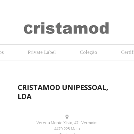
os
Private Label
Coleção
Certi
CRISTAMOD UNIPESSOAL,
LDA
Vereda Monte Xisto, 47 - Vermoim
4470-225 Maia