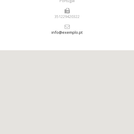
Portugal
351229420322
info@exemplo.pt