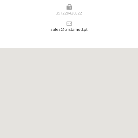
351229420322
sales@cristamod.pt