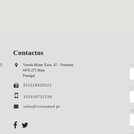
Contactos
O
OD
Vereda Monte Xisto, 47 - Vermoim
4470-271 Maia
Portugal
351229420322
O
351919751539
sales@cristamod.pt
A
A