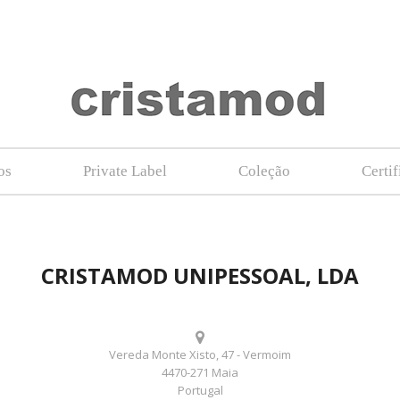
os
Private Label
Coleção
Certi
CRISTAMOD UNIPESSOAL, LDA
Vereda Monte Xisto, 47 - Vermoim
4470-271 Maia
Portugal