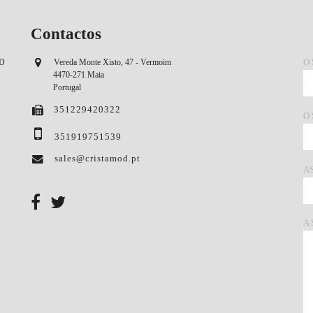
Contactos
O
OD
Vereda Monte Xisto, 47 - Vermoim
4470-271 Maia
Portugal
351229420322
O
351919751539
sales@cristamod.pt
A
A