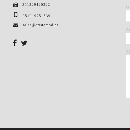
351229420322
O
351919751539
sales@cristamod.pt
A
A