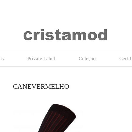
os
Private Label
Coleção
Certi
CANEVERMELHO