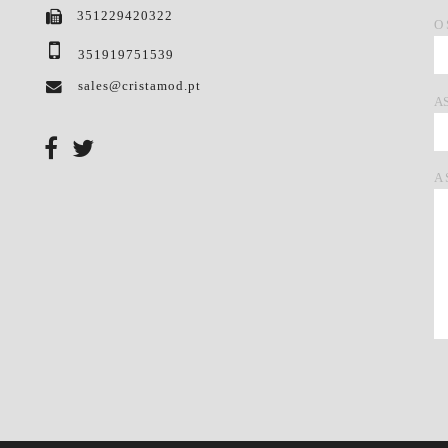
351229420322
O
351919751539
sales@cristamod.pt
A
A