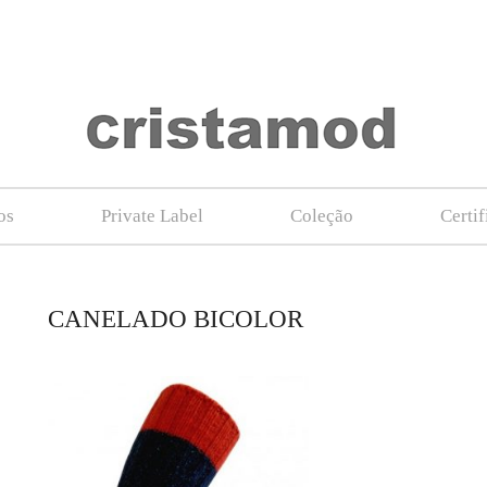
os
Private Label
Coleção
Certi
CANELADO BICOLOR