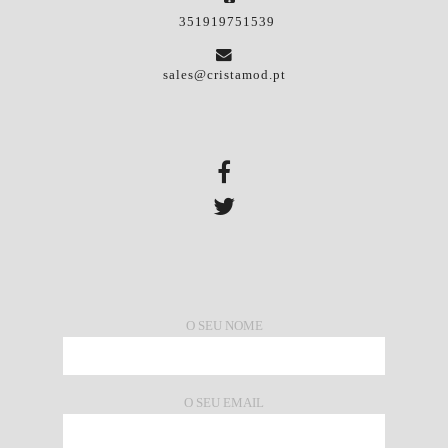
351919751539
sales@cristamod.pt
O SEU NOME
O SEU EMAIL