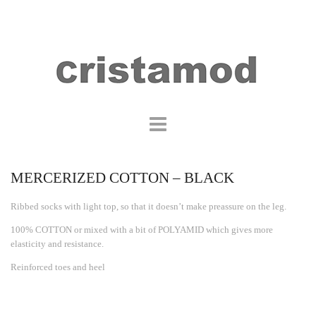
MERCERIZED COTTON – BLACK
Ribbed socks with light top, so that it doesn’t make preassure on the leg.
100% COTTON or mixed with a bit of POLYAMID which gives more
elasticity and resistance.
Reinforced toes and heel