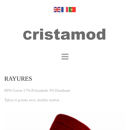
RAYURES
80% Coton 17% Polyamide 3% Elasthane
Talon et pointe avec double renfort