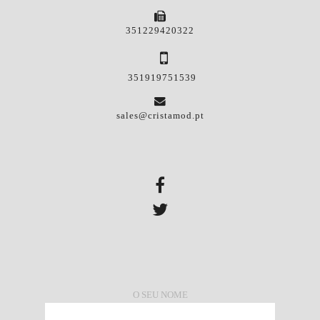
351229420322
351919751539
sales@cristamod.pt
O SEU NOME