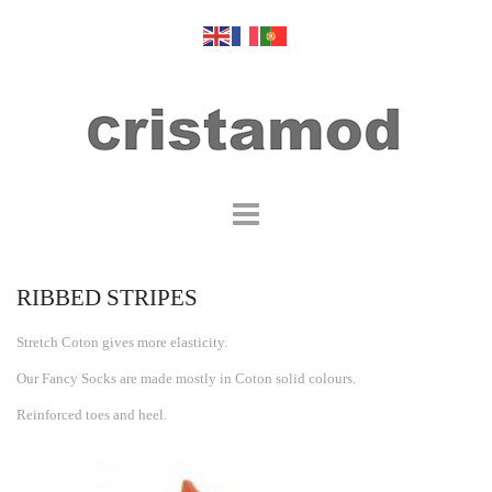
RIBBED STRIPES
Stretch Coton gives more elasticity.
Our Fancy Socks are made mostly in Coton solid colours.
Reinforced toes and heel.