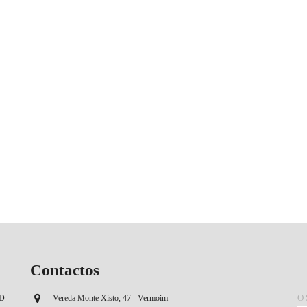
Contactos
O
OD
Vereda Monte Xisto, 47 - Vermoim