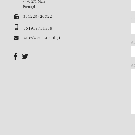
4470-271 Maia
Portugal
351229420322
O
351919751539
sales@cristamod.pt
A
A