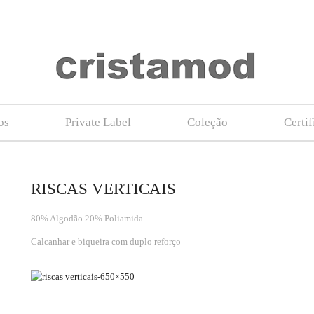
os
Private Label
Coleção
Certi
RISCAS VERTICAIS
80% Algodão 20% Poliamida
Calcanhar e biqueira com duplo reforço