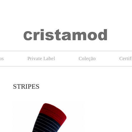
os
Private Label
Coleção
Certi
STRIPES