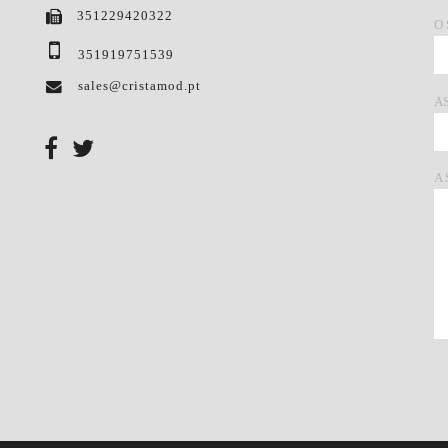
351229420322
O
351919751539
sales@cristamod.pt
A
A