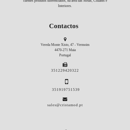
clientes produtos diferenciados, na área das Meias, Collants e
Interiores.
Contactos
Vereda Monte Xisto, 47 - Vermoim
4470-271 Maia
Portugal
351229420322
351919751539
sales@cristamod.pt