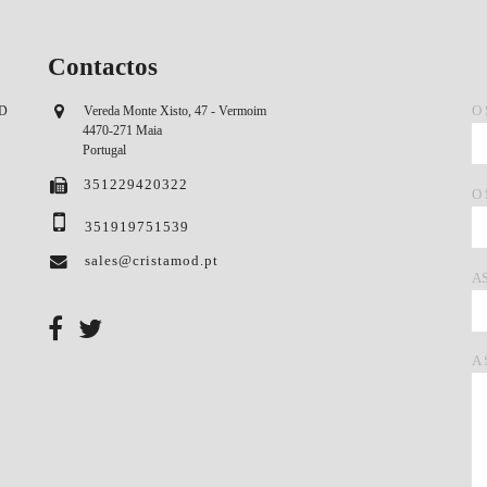
Contactos
O
OD
Vereda Monte Xisto, 47 - Vermoim
4470-271 Maia
Portugal
351229420322
O
351919751539
sales@cristamod.pt
A
A