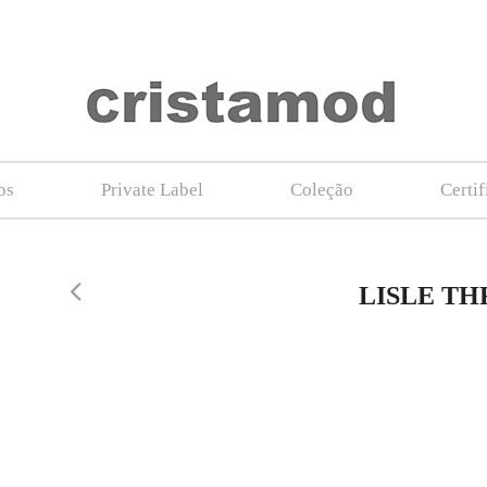
os
Private Label
Coleção
Certi
LISLE T
MERCERIZED 
RIBB_BLUE
– BEIGE